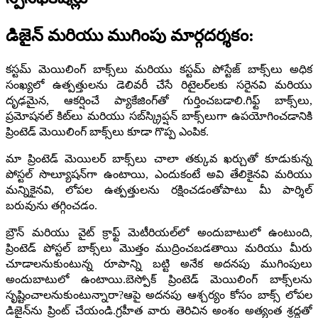
డిజైన్ మరియు ముగింపు మార్గదర్శకం:
కస్టమ్ మెయిలింగ్ బాక్స్‌లు మరియు కస్టమ్ పోస్టేజ్ బాక్స్‌లు అధిక
సంఖ్యలో ఉత్పత్తులను డెలివరీ చేసే రిటైలర్‌లకు సరైనవి మరియు
దృఢమైన, ఆకర్షించే ప్యాకేజింగ్‌తో గుర్తించబడాలి.గిఫ్ట్ బాక్స్‌లు,
ప్రమోషనల్ కిట్‌లు మరియు సబ్‌స్క్రిప్షన్ బాక్స్‌లుగా ఉపయోగించడానికి
ప్రింటెడ్ మెయిలింగ్ బాక్స్‌లు కూడా గొప్ప ఎంపిక.
మా ప్రింటెడ్ మెయిలర్ బాక్స్‌లు చాలా తక్కువ ఖర్చుతో కూడుకున్న
పోస్టల్ సొల్యూషన్‌గా ఉంటాయి, ఎందుకంటే అవి తేలికైనవి మరియు
మన్నికైనవి, లోపల ఉత్పత్తులను రక్షించడంతోపాటు మీ పార్శిల్
బరువును తగ్గించడం.
బ్రౌన్ మరియు వైట్ క్రాఫ్ట్ మెటీరియల్‌లో అందుబాటులో ఉంటుంది,
ప్రింటెడ్ పోస్టల్ బాక్స్‌లు మొత్తం ముద్రించబడతాయి మరియు మీరు
చూడాలనుకుంటున్న రూపాన్ని బట్టి అనేక అదనపు ముగింపులు
అందుబాటులో ఉంటాయి.బెస్పోక్ ప్రింటెడ్ మెయిలింగ్ బాక్స్‌లను
సృష్టించాలనుకుంటున్నారా?ఆపై అదనపు ఆశ్చర్యం కోసం బాక్స్ లోపల
డిజైన్‌ను ప్రింట్ చేయండి.గ్రహీత వారు తెరిచిన అంశం అత్యంత శ్రద్ధతో