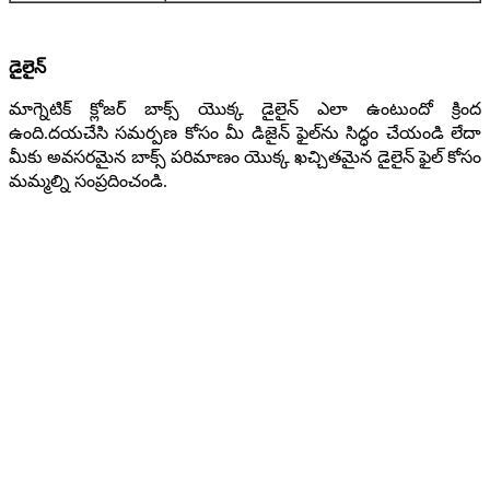
డైలైన్
మాగ్నెటిక్ క్లోజర్ బాక్స్ యొక్క డైలైన్ ఎలా ఉంటుందో క్రింద
ఉంది.దయచేసి సమర్పణ కోసం మీ డిజైన్ ఫైల్‌ను సిద్ధం చేయండి లేదా
మీకు అవసరమైన బాక్స్ పరిమాణం యొక్క ఖచ్చితమైన డైలైన్ ఫైల్ కోసం
మమ్మల్ని సంప్రదించండి.