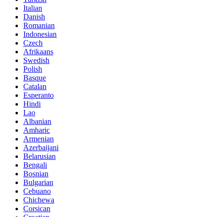
Italian
Danish
Romanian
Indonesian
Czech
Afrikaans
Swedish
Polish
Basque
Catalan
Esperanto
Hindi
Lao
Albanian
Amharic
Armenian
Azerbaijani
Belarusian
Bengali
Bosnian
Bulgarian
Cebuano
Chichewa
Corsican