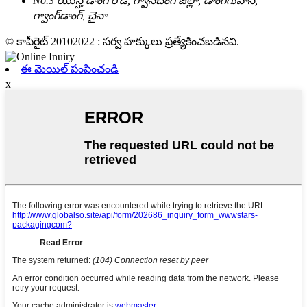
No.3 యున్హే డాంగ్ రోడ్, గ్వాన్‌చెంగ్ జిల్లా, డాంగ్‌గువాన్,
గ్వాంగ్‌డాంగ్, చైనా
© కాపీరైట్ 20102022 : సర్వ హక్కులు ప్రత్యేకించబడినవి.
ఈ మెయిల్ పంపించండి
x