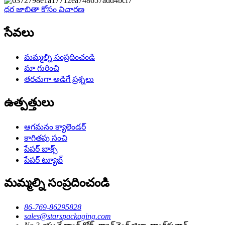
ధర జాబితా కోసం విచారణ
సేవలు
మమ్మల్ని సంప్రదించండి
మా గురించి
తరచుగా అడిగే ప్రశ్నలు
ఉత్పత్తులు
ఆగమనం క్యాలెండర్
కాగితపు సంచి
పేపర్ బాక్స్
పేపర్ ట్యూబ్
మమ్మల్ని సంప్రదించండి
86-769-86295828
sales@starspackaging.com