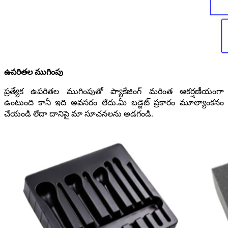
ఉపరితల ముగింపు
ప్రత్యేక ఉపరితల ముగింపుతో ప్యాకేజింగ్ మరింత ఆకర్షణీయంగా
ఉంటుంది కానీ ఇది అవసరం లేదు.మీ బడ్జెట్ ప్రకారం మూల్యాంకనం
చేయండి లేదా దానిపై మా సూచనలను అడగండి.