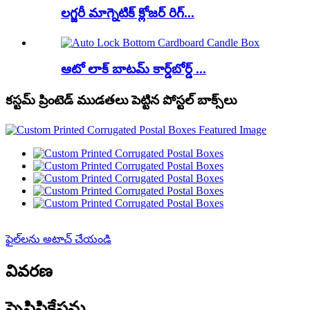
లగ్జరీ మాగ్నెటిక్ క్లోజర్ రిగ్...
ఆటో లాక్ బాటమ్ కార్డ్‌బోర్డ్ ...
కస్టమ్ ప్రింటెడ్ ముడతలు పెట్టిన పోస్టల్ బాక్స్‌లు
ఫైల్‌లను అటాచ్ చేయండి
వివరణ
స్పెసిఫికేషన్లు