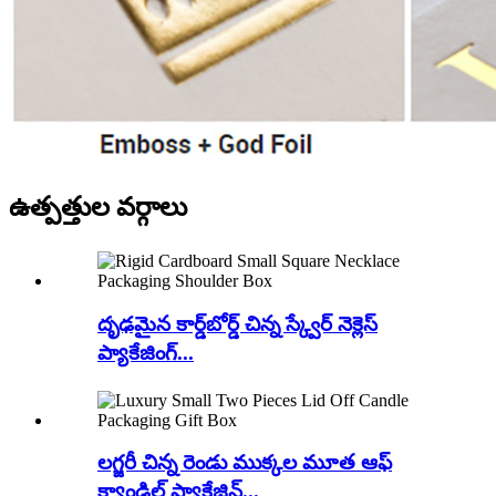
ఉత్పత్తుల వర్గాలు
దృఢమైన కార్డ్‌బోర్డ్ చిన్న స్క్వేర్ నెక్లెస్
ప్యాకేజింగ్...
లగ్జరీ చిన్న రెండు ముక్కల మూత ఆఫ్
క్యాండిల్ ప్యాకేజిన్...