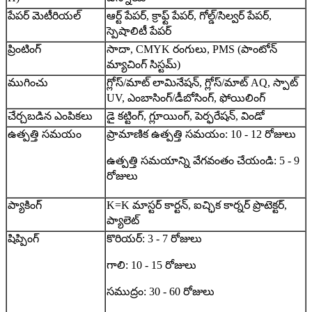
పేపర్ మెటీరియల్
ఆర్ట్ పేపర్, క్రాఫ్ట్ పేపర్, గోల్డ్/సిల్వర్ పేపర్,
స్పెషాలిటీ పేపర్
ప్రింటింగ్
సాదా, CMYK రంగులు, PMS (పాంటోన్
మ్యాచింగ్ సిస్టమ్)
ముగించు
గ్లోస్/మాట్ లామినేషన్, గ్లోస్/మాట్ AQ, స్పాట్
UV, ఎంబాసింగ్/డీబోసింగ్, ఫోయిలింగ్
చేర్చబడిన ఎంపికలు
డై కట్టింగ్, గ్లూయింగ్, పెర్ఫరేషన్, విండో
ఉత్పత్తి సమయం
ప్రామాణిక ఉత్పత్తి సమయం: 10 - 12 రోజులు
ఉత్పత్తి సమయాన్ని వేగవంతం చేయండి: 5 - 9
రోజులు
ప్యాకింగ్
K=K మాస్టర్ కార్టన్, ఐచ్ఛిక కార్నర్ ప్రొటెక్టర్,
ప్యాలెట్
షిప్పింగ్
కొరియర్: 3 - 7 రోజులు
గాలి: 10 - 15 రోజులు
సముద్రం: 30 - 60 రోజులు