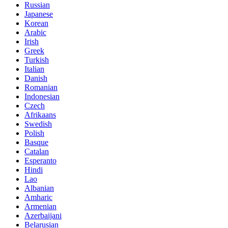
Russian
Japanese
Korean
Arabic
Irish
Greek
Turkish
Italian
Danish
Romanian
Indonesian
Czech
Afrikaans
Swedish
Polish
Basque
Catalan
Esperanto
Hindi
Lao
Albanian
Amharic
Armenian
Azerbaijani
Belarusian