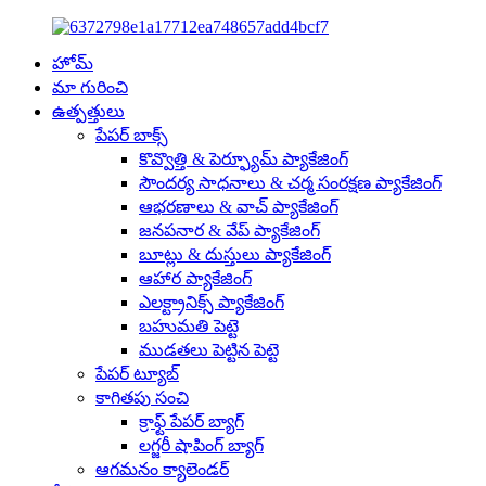
హోమ్
మా గురించి
ఉత్పత్తులు
పేపర్ బాక్స్
కొవ్వొత్తి & పెర్ఫ్యూమ్ ప్యాకేజింగ్
సౌందర్య సాధనాలు & చర్మ సంరక్షణ ప్యాకేజింగ్
ఆభరణాలు & వాచ్ ప్యాకేజింగ్
జనపనార & వేప్ ప్యాకేజింగ్
బూట్లు & దుస్తులు ప్యాకేజింగ్
ఆహార ప్యాకేజింగ్
ఎలక్ట్రానిక్స్ ప్యాకేజింగ్
బహుమతి పెట్టె
ముడతలు పెట్టిన పెట్టె
పేపర్ ట్యూబ్
కాగితపు సంచి
క్రాఫ్ట్ పేపర్ బ్యాగ్
లగ్జరీ షాపింగ్ బ్యాగ్
ఆగమనం క్యాలెండర్