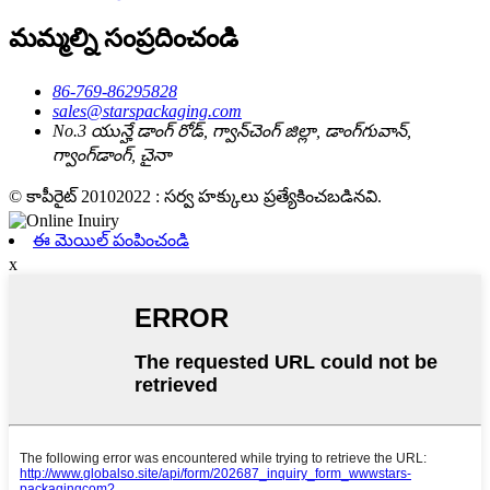
మమ్మల్ని సంప్రదించండి
86-769-86295828
sales@starspackaging.com
No.3 యున్హే డాంగ్ రోడ్, గ్వాన్‌చెంగ్ జిల్లా, డాంగ్‌గువాన్,
గ్వాంగ్‌డాంగ్, చైనా
© కాపీరైట్ 20102022 : సర్వ హక్కులు ప్రత్యేకించబడినవి.
ఈ మెయిల్ పంపించండి
x