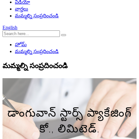
వీడియో
వార్తలు
మమ్మల్ని సంప్రదించండి
English
హోమ్
మమ్మల్ని సంప్రదించండి
మమ్మల్ని సంప్రదించండి
డాంగువాన్ స్టార్స్ ప్యాకేజింగ్
కో., లిమిటెడ్.