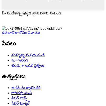
మీ సందేశాన్ని ఇక్కడ వ్రాసి మాకు పంపండి
ధర జాబితా కోసం విచారణ
సేవలు
మమ్మల్ని సంప్రదించండి
మా గురించి
తరచుగా అడిగే ప్రశ్నలు
ఉత్పత్తులు
ఆగమనం క్యాలెండర్
కాగితపు సంచి
పేపర్ బాక్స్
పేపర్ ట్యూబ్