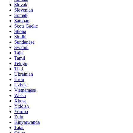
Slovak
Slovenian
Somali
Samoan
Scots Gaelic
Shona
Sindhi
Sundanese
Swahili
Tajik
Tamil
Telugu
Thai
Ukrainian
Urdu
Uzbek
Vietnamese
Welsh
Xhosa
Yiddish
Yoruba
Zulu
Kinyarwanda
Tatar
Oriya